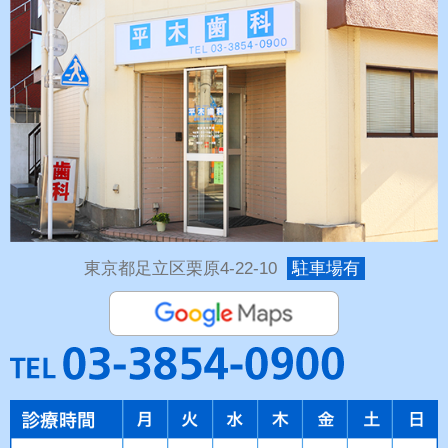
東京都足立区栗原4-22-10
駐車場有