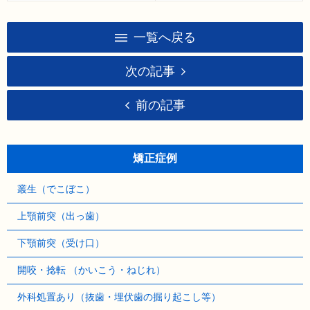
一覧へ戻る
次の記事
前の記事
矯正症例
叢生（でこぼこ）
上顎前突（出っ歯）
下顎前突（受け口）
開咬・捻転 （かいこう・ねじれ）
外科処置あり（抜歯・埋伏歯の掘り起こし等）