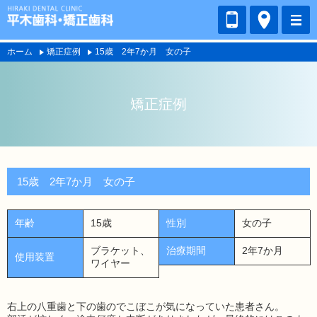
ホーム
矯正症例
15歳 2年7か月 女の子
矯正症例
15歳 2年7か月 女の子
年齢
15歳
性別
女の子
ブラケット、
治療期間
2年7か月
使用装置
ワイヤー
右上の八重歯と下の歯のでこぼこが気になっていた患者さん。