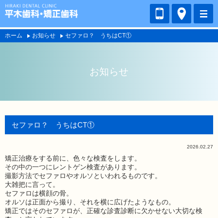
ホーム
お知らせ
セファロ？ うちはCT①
お知らせ
セファロ？ うちはCT①
2026.02.27
矯正治療をする前に、色々な検査をします。
その中の一つにレントゲン検査があります。
撮影方法でセファロやオルソといわれるものです。
大雑把に言って。
セファロは横顔の骨。
オルソは正面から撮り、それを横に広げたようなもの。
矯正ではそのセファロが、正確な診査診断に欠かせない大切な検