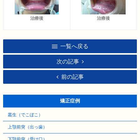
治療後
治療後
一覧へ戻る
次の記事
前の記事
矯正症例
叢生（でこぼこ）
上顎前突（出っ歯）
下顎前突（受け口）