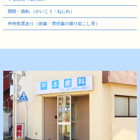
開咬・捻転 （かいこう・ねじれ）
外科処置あり（抜歯・埋伏歯の掘り起こし等）