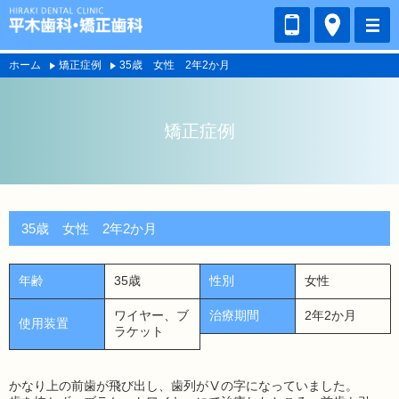
ホーム
矯正症例
35歳 女性 2年2か月
矯正症例
35歳 女性 2年2か月
年齢
35歳
性別
女性
ワイヤー、ブ
治療期間
2年2か月
使用装置
ラケット
かなり上の前歯が飛び出し、歯列がⅤの字になっていました。