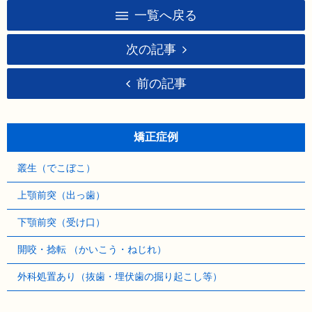
一覧へ戻る
次の記事
前の記事
矯正症例
叢生（でこぼこ）
上顎前突（出っ歯）
下顎前突（受け口）
開咬・捻転 （かいこう・ねじれ）
外科処置あり（抜歯・埋伏歯の掘り起こし等）