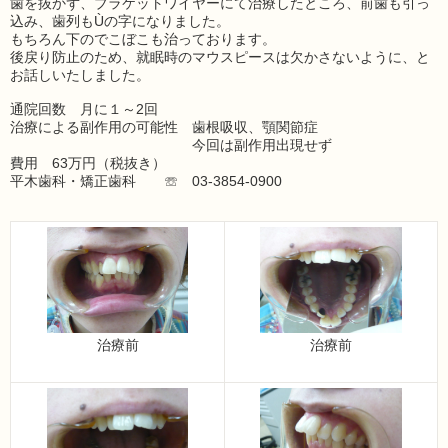
歯を抜かず、ブラケットワイヤーにて治療したところ、前歯も引っ
込み、歯列もÙの字になりました。
もちろん下のでこぼこも治っております。
後戻り防止のため、就眠時のマウスピースは欠かさないように、と
お話しいたしました。
通院回数 月に１～2回
治療による副作用の可能性 歯根吸収、顎関節症
今回は副作用出現せず
費用 63万円（税抜き）
平木歯科・矯正歯科 ☏ 03-3854-0900
治療前
治療前