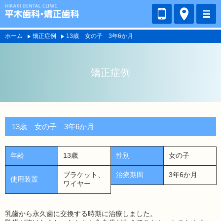
ホーム
矯正症例
13歳 女の子 3年6か月
矯正症例
13歳 女の子 3年6か月
年齢
13歳
性別
女の子
ブラケット、
治療期間
3年6か月
使用装置
ワイヤー
乳歯から永久歯に交換する時期に治療しました。