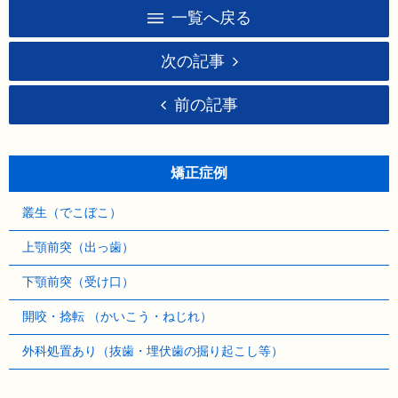
一覧へ戻る
次の記事
前の記事
矯正症例
叢生（でこぼこ）
上顎前突（出っ歯）
下顎前突（受け口）
開咬・捻転 （かいこう・ねじれ）
外科処置あり（抜歯・埋伏歯の掘り起こし等）