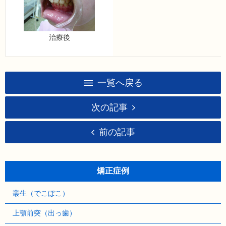
治療後
一覧へ戻る
次の記事
前の記事
矯正症例
叢生（でこぼこ）
上顎前突（出っ歯）