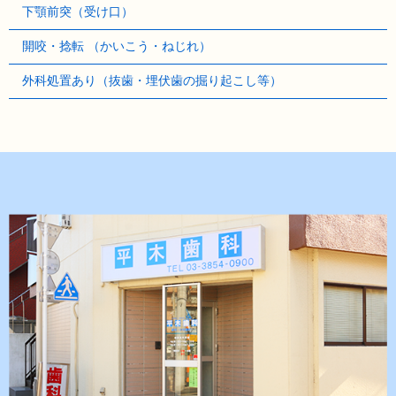
下顎前突（受け口）
開咬・捻転 （かいこう・ねじれ）
外科処置あり（抜歯・埋伏歯の掘り起こし等）