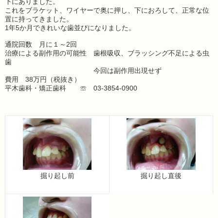
下にありました。
これをブラケット、ワイヤーで奥に押し、下におろして、正常な位
置に持ってきました。
1年5か月できれいな歯並びになりました。
通院回数 月に１～2回
治療による副作用の可能性 歯根吸収、ブラッシング不足による虫
歯
今回は副作用出現せず
費用 38万円（税抜き）
平木歯科・矯正歯科 ☏ 03-3854-0900
掘り起し前
掘り起し直後