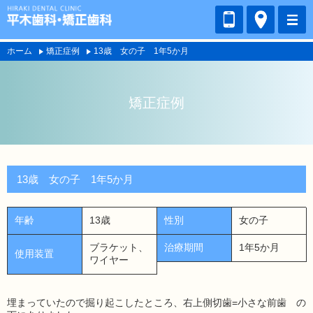
ホーム
矯正症例
13歳 女の子 1年5か月
矯正症例
13歳 女の子 1年5か月
年齢
13歳
性別
女の子
ブラケット、
治療期間
1年5か月
使用装置
ワイヤー
埋まっていたので掘り起こしたところ、右上側切歯=小さな前歯 の