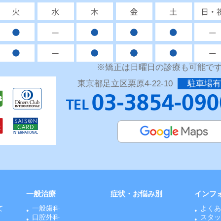
※矯正は日曜日の診療も可能で
東京都足立区栗原4-22-10
駐車場有
一般治療
症状・お悩み別
インフ
て
一般歯科
よく
口腔外科
スタ