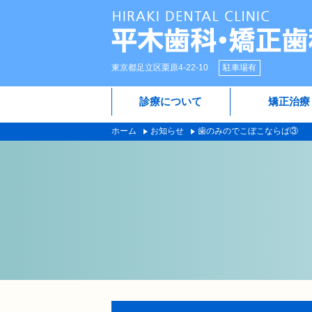
東京都足立区栗原4-22-10
駐車場有
診療について
矯正治療
ホーム
お知らせ
歯のみのでこぼこならば③