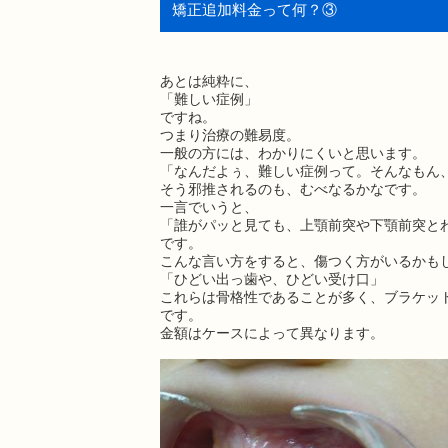
矯正追加料金って何？③
あとは純粋に、
「難しい症例」
ですね。
つまり治療の難易度。
一般の方には、わかりにくいと思います。
「なんだよぅ、難しい症例って。そんなもん
そう邪推されるのも、むべなるかなです。
一言でいうと、
「誰がパッと見ても、上顎前突や下顎前突と
です。
こんな言い方をすると、傷つく方がいるかも
「ひどい出っ歯や、ひどい受け口」
これらは骨格性であることが多く、ブラケッ
です。
金額はケースによって異なります。