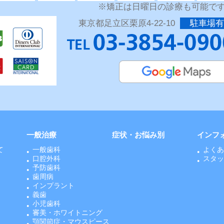
※矯正は日曜日の診療も可能で
東京都足立区栗原4-22-10
駐車場有
一般治療
症状・お悩み別
インフ
て
一般歯科
よく
口腔外科
スタ
予防歯科
歯周病
インプラント
義歯
小児歯科
審美・ホワイトニング
顎関節症・マウスピース