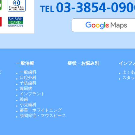
一般治療
症状・お悩み別
インフ
て
一般歯科
よく
口腔外科
スタ
予防歯科
歯周病
インプラント
義歯
小児歯科
審美・ホワイトニング
顎関節症・マウスピース