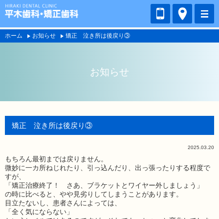
ホーム
お知らせ
矯正 泣き所は後戻り③
お知らせ
矯正 泣き所は後戻り③
2025.03.20
もちろん最初までは戻りません。
微妙に一カ所ねじれたり、引っ込んだり、出っ張ったりする程度で
すが、
「矯正治療終了！ さあ、ブラケットとワイヤー外しましょう」
の時に比べると、やや見劣りしてしまうことがあります。
目立たないし、患者さんによっては、
「全く気にならない」