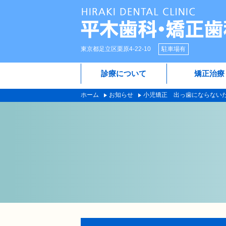
東京都足立区栗原4-22-10
駐車場有
診療について
矯正治療
ホーム
お知らせ
小児矯正 出っ歯にならない