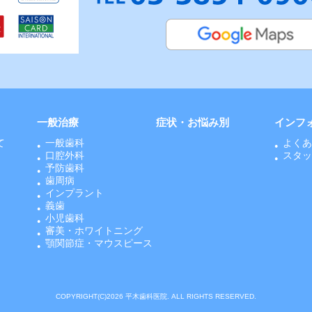
一般治療
症状・お悩み別
インフ
て
一般歯科
よく
口腔外科
スタ
予防歯科
歯周病
インプラント
義歯
小児歯科
審美・ホワイトニング
顎関節症・マウスピース
COPYRIGHT(C)2026 平木歯科医院. ALL RIGHTS RESERVED.