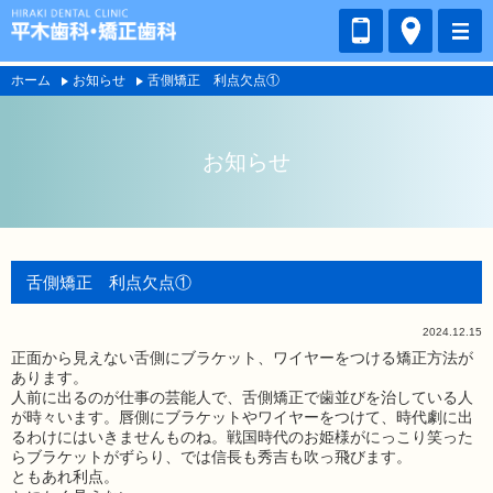
ホーム
お知らせ
舌側矯正 利点欠点①
お知らせ
舌側矯正 利点欠点①
2024.12.15
正面から見えない舌側にブラケット、ワイヤーをつける矯正方法が
あります。
人前に出るのが仕事の芸能人で、舌側矯正で歯並びを治している人
が時々います。唇側にブラケットやワイヤーをつけて、時代劇に出
るわけにはいきませんものね。戦国時代のお姫様がにっこり笑った
らブラケットがずらり、では信長も秀吉も吹っ飛びます。
ともあれ利点。