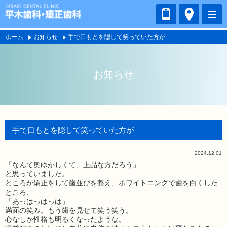
ホーム
お知らせ
手で口もとを隠して笑っていた方が
お知らせ
手で口もとを隠して笑っていた方が
2024.12.01
「なんて奥ゆかしくて、上品な方だろう」
と思っていました。
ところが矯正をして歯並びを整え、ホワイトニングで歯を白くした
ところ、
「あっはっはっは」
満面の笑み。もう歯を見せて笑う笑う。
心なしか性格も明るくなったような。