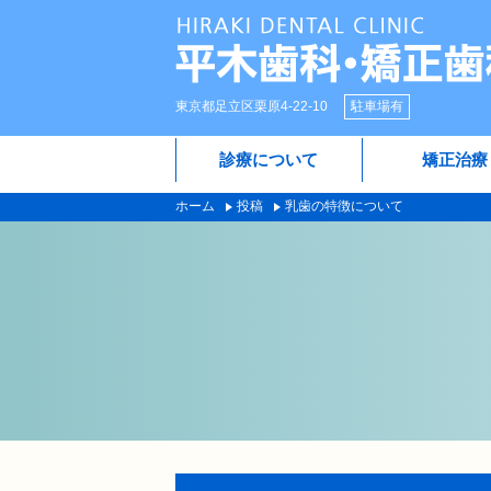
東京都足立区栗原4-22-10
駐車場有
診療について
矯正治療
ホーム
投稿
乳歯の特徴について