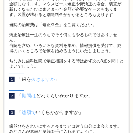
金額になります。マウスピース矯正や床矯正の場合、装置が
新しくなるたびにまとまった金額が必要なケースもありま
す。装置が壊れると別途料金がかかるところもあります。
当院の治療費は「矯正料金」をご覧ください。
矯正治療は一生のうちでそう何回もやるものではありませ
ん。
当院を含め、いろいろな資料を集め、情報提供を受けて、納
得のいくところで治療を始めるようにいたしましょう。
ちなみに歯科医院で矯正相談をする時は必ず次の3点を聞くと
よいでしょう。
「歯を
抜きますか
」
1
「
期間は
どれくらいかかりますか」
2
「
総額で
いくらかかりますか」
3
歯並びをきれいにすると今までとは違う自分に出会えます。
みなさんが素敵な笑顔を手に入れますように。