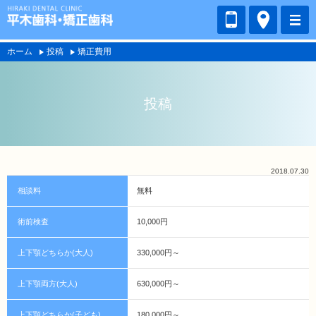
ホーム
投稿
矯正費用
投稿
2018.07.30
相談料
無料
術前検査
10,000円
上下顎どちらか(大人)
330,000円～
上下顎両方(大人)
630,000円～
上下顎どちらか(子ども)
180,000円～